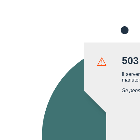
503
⚠
Il serve
manutenz
Se pensi