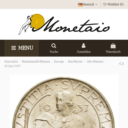
Deutsch
Wishlist (
0
)
MENU
Suche
Anmelden
Warenkorb
Startseite
Numismatik Münzen
Europa
San Marino
Alte Münzen
10 Lire 1937