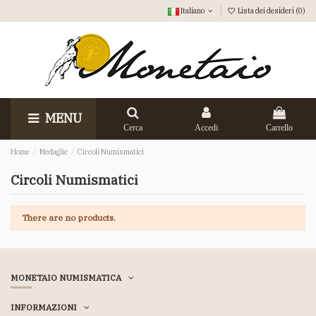
Italiano
Lista dei desideri (
0
)
MENU
Cerca
Accedi
Carrello
Home
Medaglie
Circoli Numismatici
Circoli Numismatici
There are no products.
MONETAIO NUMISMATICA
INFORMAZIONI