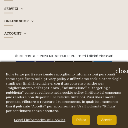
SERVIZI
ONLINE SHOP
ACCOUNT
© COPYRIGHT 2023 MONETAIO SRL - Tutti i diritti riservati
clos
Noi e terze parti selezionate raccogliamo informazioni personali
come specificato nella privacy policy e utilizziamo cookie o tecnologie
simili per finalità tecniche e, con il tuo consenso, anche per
“miglioramento dell’esperienza”, “misurazione” e “targeting e
pubblicità” come specificato nella cookie policy. Il rifiuto del consenso
può rendere non disponibili le relative funzioni. Puoi liberamente
prestare, rifiutare o revocare il tuo consenso, in qualsiasi momento.
Usa il pulsante “Accetta” per acconsentire. Usa il pulsante “Rifiuta”
per continuare senza accettare.
Leggi l’informativa sui Cookies
Rifiuta
Accetta