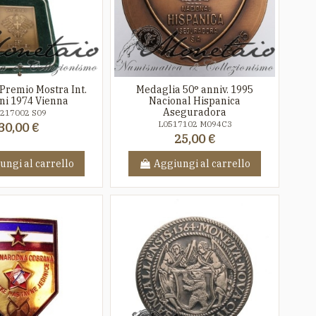
 Premio Mostra Int.
Medaglia 50° anniv. 1995
ni 1974 Vienna
Nacional Hispanica
Aseguradora
217002 S09
L0517102 M094C3
30,00 €
25,00 €
ungi al carrello
Aggiungi al carrello