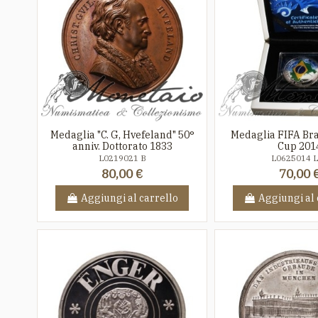
Medaglia "C. G, Hvefeland" 50°
Medaglia FIFA Bra
anniv. Dottorato 1833
Cup 201
L0219021 B
L0625014 
80,00 €
70,00 
Aggiungi al carrello
Aggiungi al 