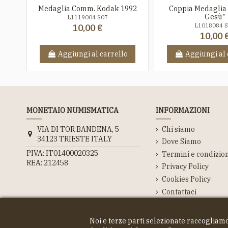
Medaglia Comm. Kodak 1992
Coppia Medaglia
Gesù"
L1119004 S07
L1018084 
10,00 €
10,00 
Aggiungi al carrello
Aggiungi al 
MONETAIO NUMISMATICA
INFORMAZIONI
VIA DI TOR BANDENA, 5
Chi siamo
34123 TRIESTE ITALY
Dove Siamo
PIVA: IT01400020325
Termini e condizio
REA: 212458
Privacy Policy
Cookies Policy
Contattaci
Noi e terze parti selezionate raccogliamo