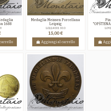
Medaglia
Medaglia Meissen Porcellana
Pin
a 1688
Leipzig
"OPŠTENA
 V
L0224001 S10
L09
€
15,00 €
carrello
Aggiungi al carrello
Aggi