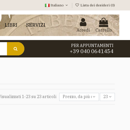
Italiano
Lista dei desideri (
0
)
LIBRI
SERVIZI
Accedi
Carrello
PER APPUNTAMENTI
+39 040 0641454
Visualizzati 1-23 su 23 articoli
Prezzo, da più caro a meno caro
23