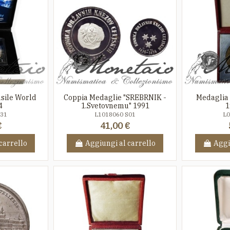
sile World
Coppia Medaglie "SREBRNIK -
Medaglia 
4
1.Svetovnemu" 1991
1
L31
L1018060 S01
L0
€
41,00 €
carrello
Aggiungi al carrello
Aggi