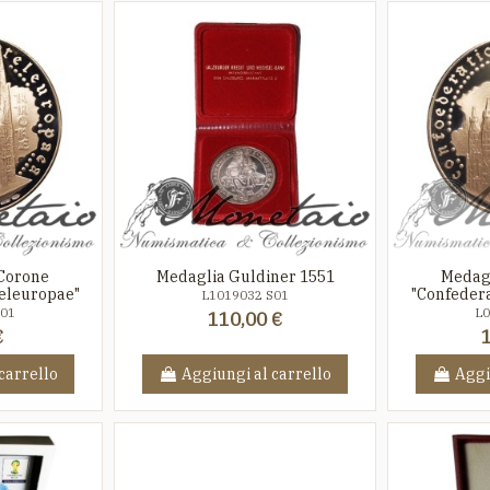
 Corone
Medaglia Guldiner 1551
Medagl
teleuropae"
"Confedera
L1019032 S01
S01
L0
110,00 €
€
carrello
Aggiungi al carrello
Aggi