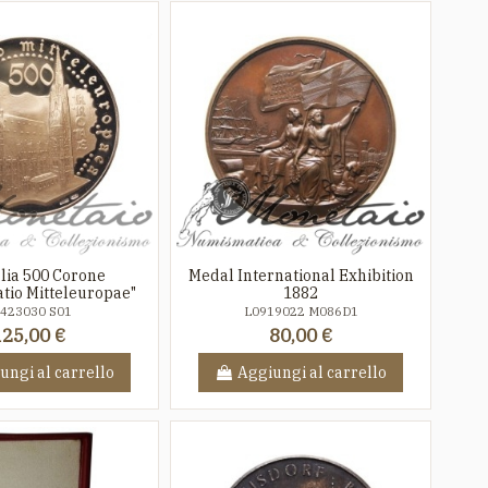
ia 500 Corone
Medal International Exhibition
tio Mitteleuropae"
1882
423030 S01
L0919022 M086D1
125,00 €
80,00 €
ungi al carrello
Aggiungi al carrello