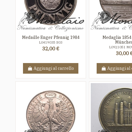
Medaille Enger Pfennig 1984
Medaglia 1854
Münche
L0419035 S03
L0921051 M0
32,00 €
30,00 
Aggiungi al carrello
Aggiungi al 