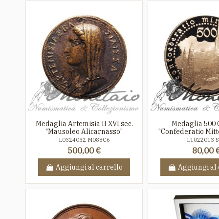
Medaglia Artemisia II XVI sec.
Medaglia 500
"Mausoleo Alicarnasso"
"Confederatio Mit
L0324032 M088C6
L1022013 
500,00 €
80,00 
Aggiungi al carrello
Aggiungi al 