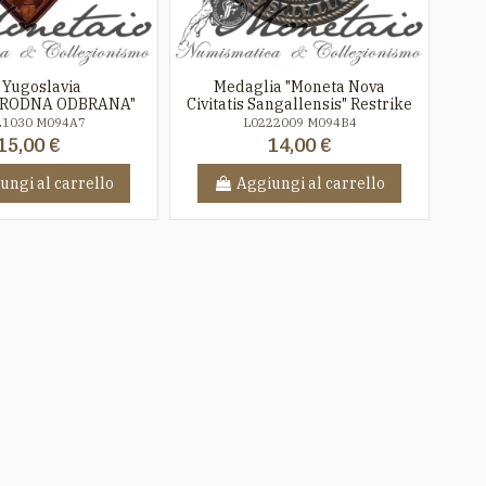
 Yugoslavia
Medaglia "Moneta Nova
RODNA ODBRANA"
Civitatis Sangallensis" Restrike
21030 M094A7
L0222009 M094B4
15,00 €
14,00 €
ungi al carrello
Aggiungi al carrello