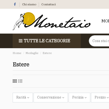
Chi siamo
Contattaci
MO
TUTTE LE CATEGORIE
Home
Medaglie
Estere
Estere
Rarità
Conservazione
Perizia
Prezzo