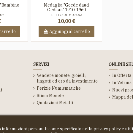
 "Bambino
Medaglia "Goede daad
Gedaan" 1910-1960
S07
L1117201 M094A3
€
10,00 €
carrello
Aggiungi al carrello
SERVIZI
ONLINE SH
Vendere monete, gioielli,
In Offerta
lingotti ed oro da investimento
In Vetrina
Perizie Numismatiche
ni
Nuovi prod
Stima Monete
Mappa del 
Quotazioni Metalli
 informazioni personali come specificato nella privacy policy e util