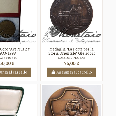
Coro "Ave Musica"
Medaglia "La Porta per la
933-1998
Storia Orientale" Gleisdorf
218140 S10
L0821017 M094A5
50,00 €
75,00 €
ungi al carrello
Aggiungi al carrello