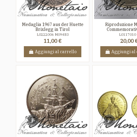
Medaglia 1967 aus der Huette
Riproduzione 
Brixlegg in Tirol
Commemorativ
L0222006 M094B3
L0117010
11,00 €
20,00 
Aggiungi al carrello
Aggiungi al 