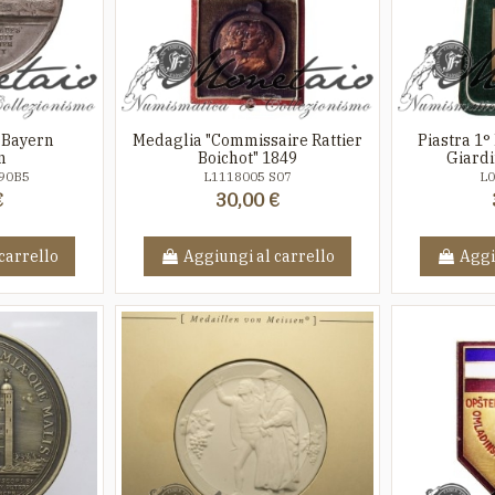
 Bayern
Medaglia "Commissaire Rattier
Piastra 1°
n
Boichot" 1849
Giardi
90B5
L1118005 S07
L0
€
30,00 €
carrello
Aggiungi al carrello
Aggi