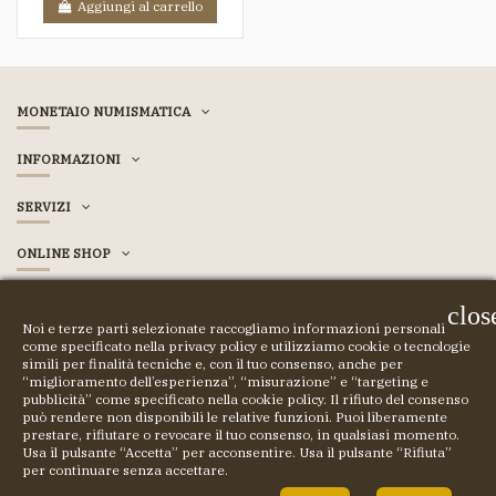
Aggiungi al carrello
MONETAIO NUMISMATICA
INFORMAZIONI
SERVIZI
ONLINE SHOP
ACCOUNT
clos
Noi e terze parti selezionate raccogliamo informazioni personali
come specificato nella privacy policy e utilizziamo cookie o tecnologie
simili per finalità tecniche e, con il tuo consenso, anche per
“miglioramento dell’esperienza”, “misurazione” e “targeting e
© COPYRIGHT 2023 MONETAIO SRL - Tutti i diritti riservati
pubblicità” come specificato nella cookie policy. Il rifiuto del consenso
può rendere non disponibili le relative funzioni. Puoi liberamente
prestare, rifiutare o revocare il tuo consenso, in qualsiasi momento.
Usa il pulsante “Accetta” per acconsentire. Usa il pulsante “Rifiuta”
per continuare senza accettare.