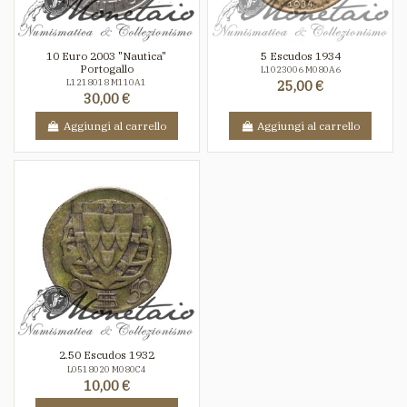
10 Euro 2003 "Nautica"
5 Escudos 1934
Portogallo
L1023006 M080A6
L1218018 M110A1
25,00 €
30,00 €
Aggiungi al carrello
Aggiungi al carrello
2.50 Escudos 1932
L0518020 M080C4
10,00 €