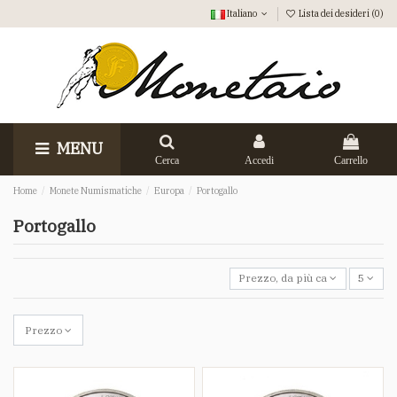
Italiano
Lista dei desideri (
0
)
MENU
Cerca
Accedi
Carrello
Home
Monete Numismatiche
Europa
Portogallo
Portogallo
Prezzo, da più caro a meno ca
5
Prezzo