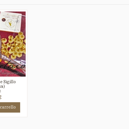
e Sigillo
va)
2
€
 carrello