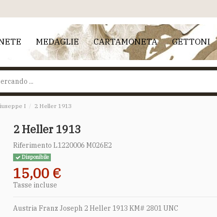
NETE
MEDAGLIE
CARTAMONETA
GETTONI
iuseppe I
2 Heller 1913
2 Heller 1913
Riferimento
L1220006 M026E2
Disponibile
15,00 €
Tasse incluse
Austria Franz Joseph 2 Heller 1913 KM# 2801 UNC