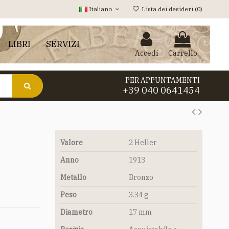
Italiano
Lista dei desideri (
0
)
LIBRI
SERVIZI
Accedi
Carrello
PER APPUNTAMENTI
+39 040 0641454
Valore
2 Heller
Anno
1913
Metallo
Bronzo
Peso
3.34 g
Diametro
17 mm