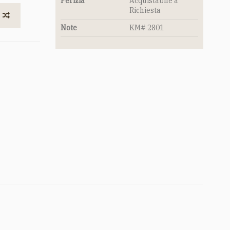
Perizia
Acquistabile a
Richiesta
Note
KM# 2801